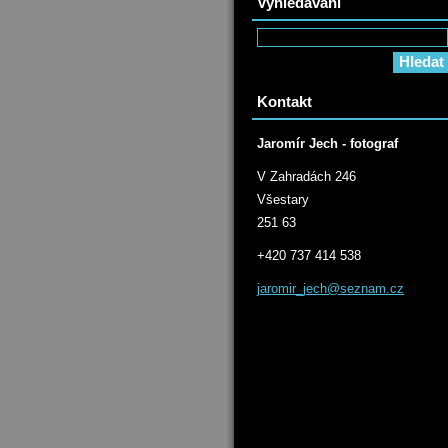
Vyhledávání
Kontakt
Jaromír Jech - fotograf
V Zahradách 246
Všestary
251 63
+420 737 414 538
jaromir_
jech@sez
nam.cz