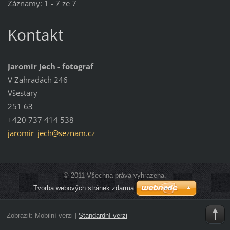
Záznamy: 1 - 7 ze 7
Kontakt
Jaromír Jech - fotograf
V Zahradách 246
Všestary
251 63
+420 737 414 538
jaromir_
jech@sez
nam.cz
© 2011 Všechna práva vyhrazena.
Tvorba webových stránek zdarma
Zobrazit:
Mobilní verzi
|
Standardní verzi